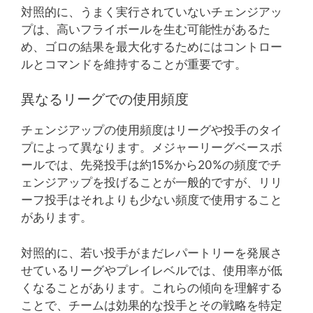
対照的に、うまく実行されていないチェンジアッ
プは、高いフライボールを生む可能性があるた
め、ゴロの結果を最大化するためにはコントロー
ルとコマンドを維持することが重要です。
異なるリーグでの使用頻度
チェンジアップの使用頻度はリーグや投手のタイ
プによって異なります。メジャーリーグベースボ
ールでは、先発投手は約15%から20%の頻度でチ
ェンジアップを投げることが一般的ですが、リリ
ーフ投手はそれよりも少ない頻度で使用すること
があります。
対照的に、若い投手がまだレパートリーを発展さ
せているリーグやプレイレベルでは、使用率が低
くなることがあります。これらの傾向を理解する
ことで、チームは効果的な投手とその戦略を特定