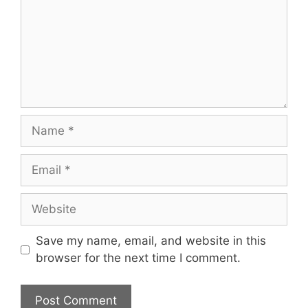
Name
Email
Website
Save my name, email, and website in this
browser for the next time I comment.