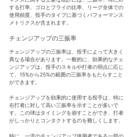
する打率、ゴロとフライの比率、リーグ全体での
使用頻度、投手のタイプに基づくパフォーマンス
メトリクスが含まれます。
チェンジアップの三振率
チェンジアップの三振率は、投手によって大きく
異なる場合があります。一般的に、効果的なチェ
ンジアップは、投手のスキルや打者の弱点に応じ
て、15%から25%の範囲の三振率をもたらすこと
ができます。
チェンジアップを効果的に使用する投手は、特に
右打者に対して高い三振率を示すことが多いで
す。この球はタイミングを崩すことができ、打者
がしっかりとコンタクトするのを難しくします。
特に、一流のチェンジアップ使用者である一部の