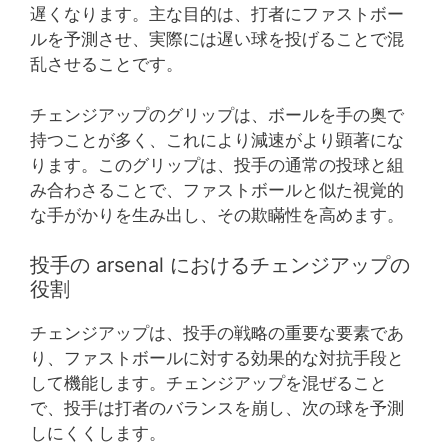
遅くなります。主な目的は、打者にファストボー
ルを予測させ、実際には遅い球を投げることで混
乱させることです。
チェンジアップのグリップは、ボールを手の奥で
持つことが多く、これにより減速がより顕著にな
ります。このグリップは、投手の通常の投球と組
み合わさることで、ファストボールと似た視覚的
な手がかりを生み出し、その欺瞞性を高めます。
投手の arsenal におけるチェンジアップの
役割
チェンジアップは、投手の戦略の重要な要素であ
り、ファストボールに対する効果的な対抗手段と
して機能します。チェンジアップを混ぜること
で、投手は打者のバランスを崩し、次の球を予測
しにくくします。