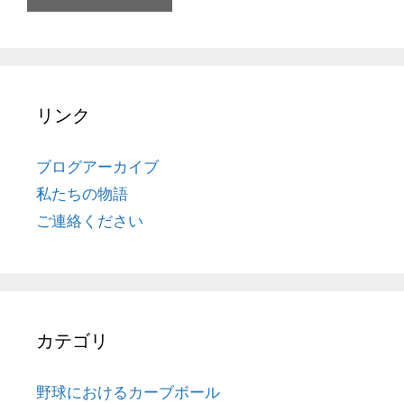
リンク
ブログアーカイブ
私たちの物語
ご連絡ください
カテゴリ
野球におけるカーブボール