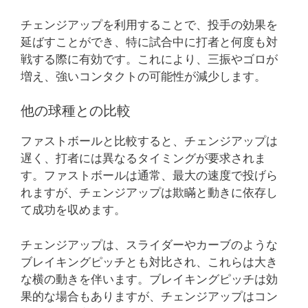
チェンジアップを利用することで、投手の効果を
延ばすことができ、特に試合中に打者と何度も対
戦する際に有効です。これにより、三振やゴロが
増え、強いコンタクトの可能性が減少します。
他の球種との比較
ファストボールと比較すると、チェンジアップは
遅く、打者には異なるタイミングが要求されま
す。ファストボールは通常、最大の速度で投げら
れますが、チェンジアップは欺瞞と動きに依存し
て成功を収めます。
チェンジアップは、スライダーやカーブのような
ブレイキングピッチとも対比され、これらは大き
な横の動きを伴います。ブレイキングピッチは効
果的な場合もありますが、チェンジアップはコン