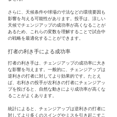
さらに、天候条件や球場の寸法などの環境要因も
影響を与える可能性があります。投手は、涼しい
天候でチェンジアップの成功率が高くなることが
あるため、これらの変数を理解することで試合中
の戦略を最適化することができます。
打者の利き手による成功率
打者の利き手は、チェンジアップの成功率に大き
な影響を与えます。一般的に、チェンジアップは
逆利きの打者に対してより効果的です。たとえ
ば、右利きの投手が左利きの打者にチェンジアッ
プを投げると、自然な動きにより成功率が高くな
ることがよくあります。
統計によると、チェンジアップは逆利きの打者に
対してより多くのスイングやミスを引き起こすこ