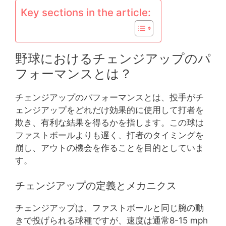
Key sections in the article:
野球におけるチェンジアップのパ
フォーマンスとは？
チェンジアップのパフォーマンスとは、投手がチ
ェンジアップをどれだけ効果的に使用して打者を
欺き、有利な結果を得るかを指します。この球は
ファストボールよりも遅く、打者のタイミングを
崩し、アウトの機会を作ることを目的としていま
す。
チェンジアップの定義とメカニクス
チェンジアップは、ファストボールと同じ腕の動
きで投げられる球種ですが、速度は通常8-15 mph