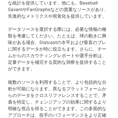
な統計を提供しています。他にも、Baseball
SavantやFanGraphsなどの貴重なソースがあり、
先進的なメトリクスや視覚化を提供しています。
データソースを選択する際には、必要な情報の種
類を考慮してください。たとえば、球の動きに興
味がある場合、Statcastの水平および垂直のブレ
に関するデータが特に役立ちます。さらに、チー
ムからのスカウティングレポートや選手分析は、
定量データを補完する質的な洞察を提供すること
ができます。
複数のソースを利用することで、より包括的な分
析が可能になります。異なるプラットフォームか
らのデータをクロスリファレンスすることで、矛
盾を特定し、チェンジアップの効果に関するより
明確な視点を得ることができます。この多面的な
アプローチは、投手のパフォーマンスをより正確