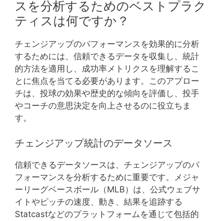
スを分析するためのベストプラク
ティスは何ですか？
チェンジアップのパフォーマンスを効果的に分析
するためには、信頼できるデータを収集し、統計
的方法を適用し、成功率メトリクスを理解するこ
とに焦点を当てる必要があります。このアプロー
チは、投球の効果や歴史的な傾向を評価し、投手
やコーチの意思決定を向上させるのに役立ちま
す。
チェンジアップ統計のデータソース
信頼できるデータソースは、チェンジアップのパ
フォーマンスを分析するために重要です。メジャ
ーリーグベースボール（MLB）は、公式ウェブサ
イトやピッチの速度、動き、結果を追跡する
Statcastなどのプラットフォームを通じて包括的