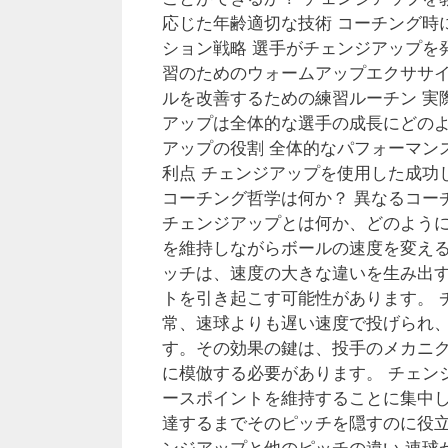
応じた年齢適切な技術 コーチング時
ション戦略 選手がチェンジアップを
習のためのウォームアップエクササイ
ルを改善するための練習ルーチン 実
アップは全体的な選手の成長にどのように
アップの役割 全体的なパフォーマン
利点 チェンジアップを使用した成功
コーチング哲学は何か？ 異なるコー
チェンジアップとは何か、どのように
を維持しながらボールの速度を変え
ッチは、速度の大きな違いを生み出
トを引き起こす可能性があります。 
常、速球よりも遅い速度で投げられ、投
す。その効果の鍵は、投手のメカニ
に模倣する必要があります。 チェン
ースポイントを維持することに集中
達するまでそのピッチを隠すのに役立
ンジアップと他のピッチの違い 速球