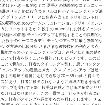
に避けるべき一般的なミス 選手との効果的なコミュニケー
発展させるために役立つドリルは何か？ チェンジアップ練
ズ グリップとリリースに焦点を当てたドリル コントロー
際の応用のためのゲームシミュレーションドリル チェンジ
フィットするか？ 投手の arsenal におけるチェンジ
ス指標への影響 チェンジアップを習得することの長期的な
した投手のケーススタディ チェンジアップに最も効果的な
チング方法の比較分析 さまざまな教授技術の利点と欠点
機能するのか？ チェンジアップは、速球と似た腕の動き
ることで打者を欺くことを目的としたピッチです。このピ
すことで機能し、打者のタイミングを乱し、悪いコンタク
チェンジアップの定義とメカニクス チェンジアップは通
手の速球の速度に応じて通常は70〜85 mphの範囲で
クスにあり、打者に検出されないように速球の動きを密接
ジアップを実行する際、投手は速球と同じ腕の角度とリリ
しなければなりません。この一貫性は、ピッチが打者に到
ち、打者がスイングを調整するのを難しくします。 チェ
が速度とパワーに依存するのに対し、チェンジアップは欺