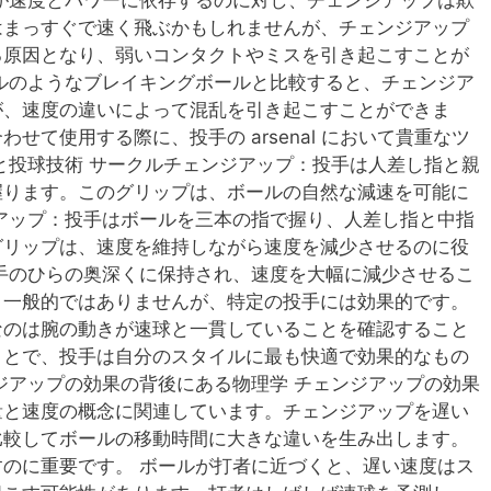
はまっすぐで速く飛ぶかもしれませんが、チェンジアップ
る原因となり、弱いコンタクトやミスを引き起こすことが
ルのようなブレイキングボールと比較すると、チェンジア
が、速度の違いによって混乱を引き起こすことができま
せて使用する際に、投手の arsenal において貴重なツ
と投球技術 サークルチェンジアップ：投手は人差し指と親
握ります。このグリップは、ボールの自然な減速を可能に
アップ：投手はボールを三本の指で握り、人差し指と中指
グリップは、速度を維持しながら速度を減少させるのに役
手のひらの奥深くに保持され、速度を大幅に減少させるこ
り一般的ではありませんが、特定の投手には効果的です。
なのは腕の動きが速球と一貫していることを確認すること
ことで、投手は自分のスタイルに最も快適で効果的なもの
ジアップの効果の背後にある物理学 チェンジアップの効果
量と速度の概念に関連しています。チェンジアップを遅い
比較してボールの移動時間に大きな違いを生み出します。
のに重要です。 ボールが打者に近づくと、遅い速度はス