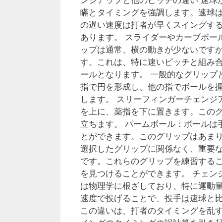
瞞とタイミングを強調します。速球
の遅い速度は打者が早くスイングす
あります。 スライダーやカーブボー
ップは通常、横の動きが少ないです
す。これは、特に速いピッチと組み合わ
ールとなります。 一般的なグリップ
指で円を形成し、他の指でボールを
します。 スリーフィンガーチェンジ
を上に、薬指を下に置きます。この
立ちます。 パームボール：ボールは
とができます。このグリップはあま
選択したグリップに関係なく、重要
です。これらのグリップを練習する
を見つけることができます。 チェン
は物理学に根ざしており、特に運動
速度で投げることで、投手は速球と
この違いは、打者のタイミングを乱す