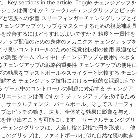
ections in the article: Toggle チェンジアップを
ションは何ですか？ サークルチェンジグリップとピッチ
プと速度への影響 スリーフィンガーチェンジグリップとそ
 チェンジアップグリップをマスターするための視覚補助具
を改善するにはどうすればよいですか？ 精度と一貫性を
ジアップ配信のための身体のメカニクス チェンジアップを
より良いコントロールのための視覚化技術の使用 最適なピ
の調整 ゲームプレイ中にチェンジアップを使用すべきタ
におけるチェンジアップの戦略的重要性 チェンジアップの使用に
プの効果をファストボールやスライダーと比較する チェン
解する チェンジアップ技術における一般的な課題は何で
る ゲーム中のコントロールの問題に対処する チェンジア
リエーションは何ですか？ チェンジアップを投げるため
は、サークルチェンジ、パームボール、そしてスリーフィ
ップはピッチの動き、速度、全体的な効果に影響を与え、
を作り出すことを可能にします。 サークルチェンジグリ
ルチェンジグリップは、人差し指と親指で円を形成し、他
。このグリップは、ファストボールに似た自然な腕の動き