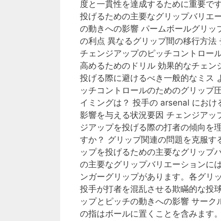
度と一貫性を達成するために重要です。 Key s
投げるための主要なグリップバリエー
の動きへの影響 パームボールグリッ
の利点 異なるグリップ間の移行方法
チェンジアップのピッチコントロール
高めるためのドリル 効果的なチェン
投げる際に避けるべき一般的なミス 
ッチコントロールのためのグリップ圧
イミングは？ 投手の arsenal 
影響を与える状況要因 チェンジアッ
ジアップを投げる際の打者の傾向を理
すか？ グリップ関連の問題を克服す
ップを投げるための主要なグリップバ
の主要なグリップバリエーションに
ンガーグリップがあります。各グリ
投手が打者を混乱させる欺瞞的な投球
ップとピッチの動きへの影響 サーク
の指はボールに置くことを含みます